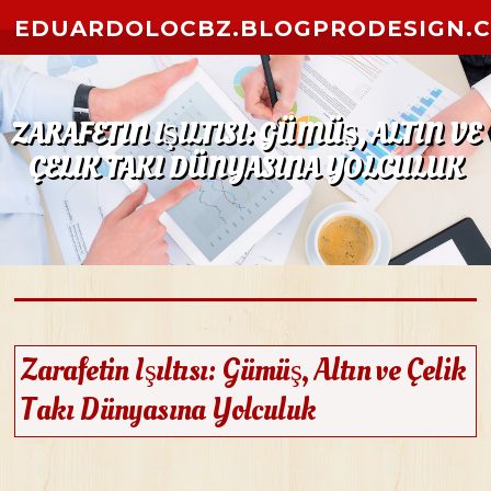
Skip to content
EDUARDOLOCBZ.BLOGPRODESIGN.
ZARAFETIN IŞILTISI: GÜMÜŞ, ALTIN VE
ÇELIK TAKI DÜNYASINA YOLCULUK
Zarafetin Işıltısı: Gümüş, Altın ve Çelik
Takı Dünyasına Yolculuk