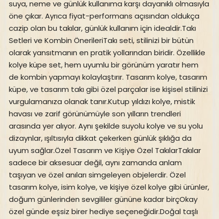
suya, neme ve günlük kullanıma karşı dayanıklı olmasıyla
öne çıkar. Ayrıca fiyat-performans açısından oldukça
cazip olan bu takılar, günlük kullanım için idealdir.Takı
Setleri ve Kombin ÖnerileriTakı seti, stilinizi bir bütün
olarak yansıtmanın en pratik yollarından biridir. Özellikle
kolye küpe set, hem uyumlu bir görünüm yaratır hem
de kombin yapmayı kolaylaştırır. Tasarım kolye, tasarım
küpe, ve tasarım takı gibi özel parçalar ise kişisel stilinizi
vurgulamanıza olanak tanır.Kutup yıldızı kolye, mistik
havası ve zarif görünümüyle son yılların trendleri
arasında yer alıyor. Aynı şekilde suyolu kolye ve su yolu
dizaynlar, ışıltısıyla dikkat çekerken günlük şıklığa da
uyum sağlar.Özel Tasarım ve Kişiye Özel TakılarTakılar
sadece bir aksesuar değil, aynı zamanda anlam
taşıyan ve özel anıları simgeleyen objelerdir. Özel
tasarım kolye, isim kolye, ve kişiye özel kolye gibi ürünler,
doğum günlerinden sevgililer gününe kadar birçOkay
özel günde eşsiz birer hediye seçeneğidir.Doğal taşlı