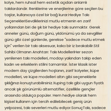
kolye, hem ruhsal hem estetik açıdan anlamlı
takılardandır. Renklerine ve enerjilerine göre seçilen bu
taşlar, kullanıcıya özel bir bağ kurar.Hediye Takı
SeçenekleriSevdiklerinizi mutlu etmenin en zarif
yollarından biri de şık bir hediye takı sunmaktır. Gerek
anneler günü, doğum günü, yıldönümü ya da sevgililer
günü gibi özel günlerde, gerekse "sadece mutlu etmek
için" verilen bir takı aksesuar, kalıcı bir iz bırakabilir.Stil
Sahibi Olmanın Anahtarı: Takı ModelleriHer sezon
yenilenen takı modelleri, modayı yakından takip eden
kadın ve erkeklerin stilini tamamlar. İster klasik ister
modern day çizgilerden hoşlanın, zarif kolyeler, küpe
modelleri, ve küpe modelleri altın gibi seçeneklerle
şıklığınızı konuşturabilirsiniz.Xuping takı gibi uygun fiyatlı
ancak şık görünümlü alternatifler, özellikle gençler
arasında oldukça popüler. Hem hediye olarak hem
kişisel kullanım için tercih edilebilecek geniş ürün
yelpazesi, takı severleri mutlu ediyor.SonuçTakı, sadece