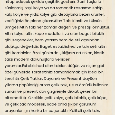
hitap edecek şekilde çeşitlilik gösterir. Zarif taşlarla
süslenmiş taşlı kolye ya da romantik tasarıma sahip
kalp kolye ve yıldız kolye gibi detaylarla bezeli ürünler,
zarifliğinizi ön plana çıkarır.Altın Takı: Klasik ve Lüksün
SimgesiAltın takı her zaman değerli ve prestijli olmuştur.
Altın kolye, altın küpe modelleri, ve altın baget bileklik
gibi seçenekler, hem yatırım hem de stil açısından
oldukça değerlidir. Baget established ve takı seti altın
gibi kombinler, özel günlerde şıklığınızı artırırken, klasik
tarzı modern dokunuşlarla yeniden
yorumlar.Established altın takılar, düğün ve nişan gibi
özel günlerde zarafetinizi tamamlamak için ideal bir
tercihtir.Çelik Takılar: Dayanıklı ve Present daySon
yıllarda popülerliği artan çelik takı, uzun ömürlü kullanım
sunan ve present day çizgileriyle dikkat çeken bir
alternatiftir. Özellikle çelik kolye, çelik bileklik, çelik küpe,
ve çelik takı modelleri, sade ama şık bir görünüm
arayanlar için harika bir seçenektir.Kaliteli çelik takı,